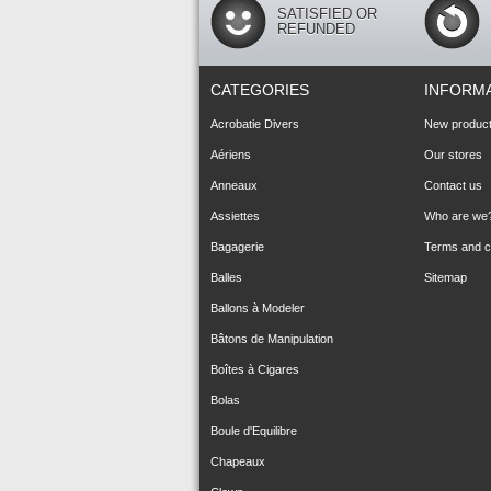
SATISFIED OR
REFUNDED
CATEGORIES
INFORM
Acrobatie Divers
New produc
Aériens
Our stores
Anneaux
Contact us
Assiettes
Who are we
Bagagerie
Terms and co
Balles
Sitemap
Ballons à Modeler
Bâtons de Manipulation
Boîtes à Cigares
Bolas
Boule d'Equilibre
Chapeaux