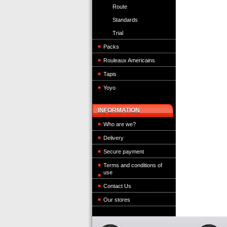
Route
Standards
Trial
Packs
Rouleaux Americains
Tapis
Yoyo
INFORMATION
Who are we?
Delivery
Secure payment
Terms and conditions of
use
Contact Us
Our stores