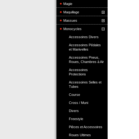
Magie
Maquillage
Massues
Monocycles
Accessoires Divers
Accessoires Pédales
et Manivelles
Accessoires Pneus,
Roues, Chambres à Air
Accessoires
Protections
Accessoires Selles et
Tubes
Course
Cross / Muni
Divers
Freestyle
Pièces et Accessoires
Roues Ultimes