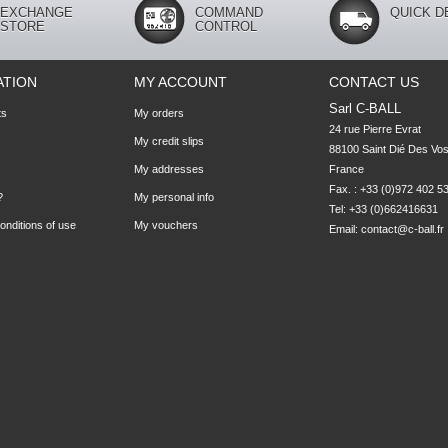
EXCHANGE
COMMAND
QUICK D
STORE
CONTROL
ATION
MY ACCOUNT
CONTACT US
Sarl C-BALL
ts
My orders
24 rue Pierre Evrat

My credit slips
88100 Saint Dié Des Vos
My addresses
France

Fax. : +33 (0)972 402 5
?
My personal info
Tel: +33 (0)662416631
nditions of use
My vouchers
Email:
contact@c-ball.fr