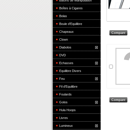
Bâtons de Manipulation
Boîtes à Cigares
Bolas
Boule d'Equilibre
Chapeaux
Clown
Diabolos
DVD
Echasses
Equilibre Divers
Feu
Fil d'Equilibre
Foulards
Golos
Hula Hoops
Livres
Lumineux