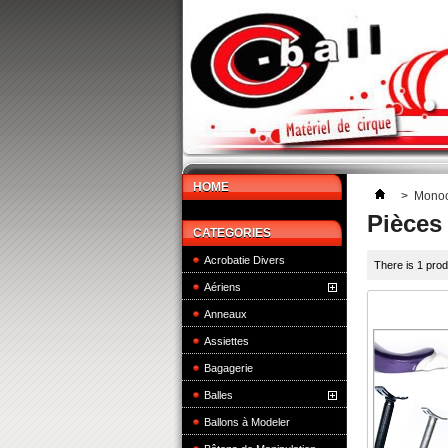
HOME
>
Monoc
Pièces
CATEGORIES
Acrobatie Divers
There is 1 prod
Aériens
Anneaux
Assiettes
Bagagerie
Balles
Ballons à Modeler