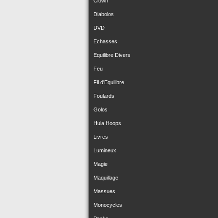
Clown
Diabolos
DVD
Echasses
Equilibre Divers
Feu
Fil d'Equilibre
Foulards
Golos
Hula Hoops
Livres
Lumineux
Magie
Maquillage
Massues
Monocycles