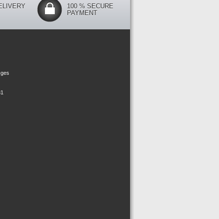
ELIVERY
100 % SECURE
PAYMENT
ges

31