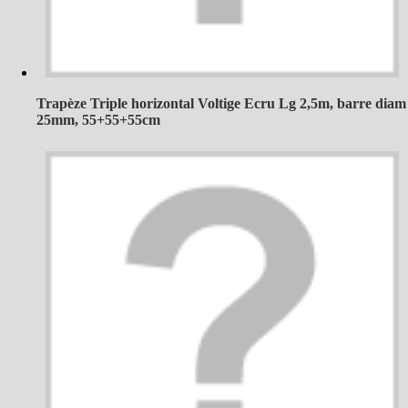
Trapèze Triple horizontal Voltige Ecru Lg 2,5m, barre diam
25mm, 55+55+55cm