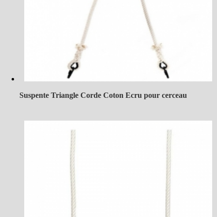
Suspente Triangle Corde Coton Ecru pour cerceau