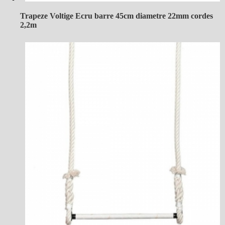
Trapeze Voltige Ecru barre 45cm diametre 22mm cordes
2,2m