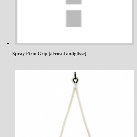
Spray Firm Grip (aérosol antiglisse)