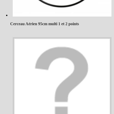
Cerceau Aérien 95cm multi 1 et 2 points