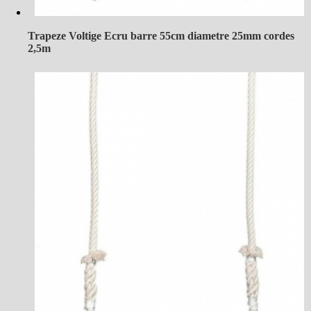
Trapeze Voltige Ecru barre 55cm diametre 25mm cordes
2,5m