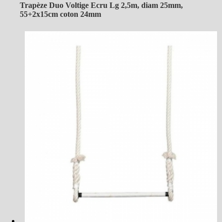
Trapèze Duo Voltige Ecru Lg 2,5m, diam 25mm,
55+2x15cm coton 24mm