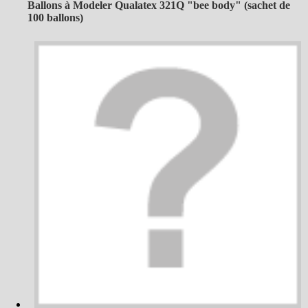
Ballons à Modeler Qualatex 321Q "bee body" (sachet de
100 ballons)